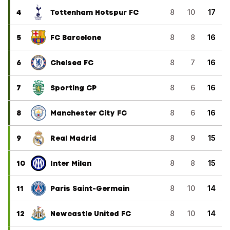
4
Tottenham Hotspur FC
8
10
17
5
FC Barcelone
8
8
16
6
Chelsea FC
8
7
16
7
Sporting CP
8
6
16
8
Manchester City FC
8
6
16
9
Real Madrid
8
9
15
10
Inter Milan
8
8
15
11
Paris Saint-Germain
8
10
14
12
Newcastle United FC
8
10
14