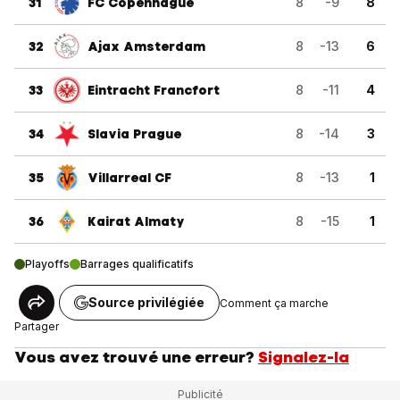
31
FC Copenhague
8
-9
8
32
Ajax Amsterdam
8
-13
6
33
Eintracht Francfort
8
-11
4
34
Slavia Prague
8
-14
3
35
Villarreal CF
8
-13
1
36
Kairat Almaty
8
-15
1
Playoffs
Barrages qualificatifs
Source privilégiée
Comment ça marche
Partager
Vous avez trouvé une erreur?
Signalez-la