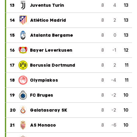
13
Juventus Turin
8
4
13
14
Atlético Madrid
8
2
13
15
Atalanta Bergame
8
0
13
16
Bayer Leverkusen
8
-1
12
17
Borussia Dortmund
8
2
11
18
Olympiakos
8
-4
11
19
FC Bruges
8
-2
10
20
Galatasaray SK
8
-2
10
21
AS Monaco
8
-6
10