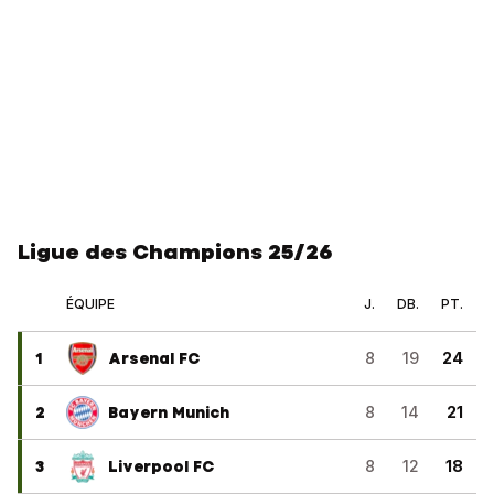
Ligue des Champions 25/26
ÉQUIPE
J.
DB.
PT.
1
Arsenal FC
8
19
24
2
Bayern Munich
8
14
21
3
Liverpool FC
8
12
18