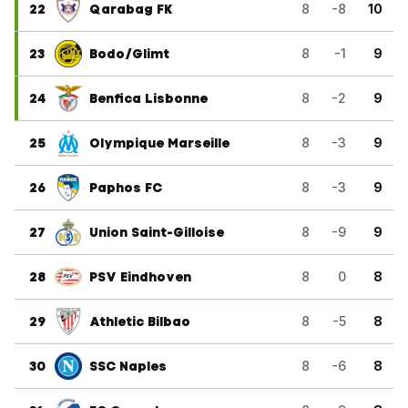
22
Qarabag FK
8
-8
10
23
Bodo/Glimt
8
-1
9
24
Benfica Lisbonne
8
-2
9
25
Olympique Marseille
8
-3
9
26
Paphos FC
8
-3
9
27
Union Saint-Gilloise
8
-9
9
28
PSV Eindhoven
8
0
8
29
Athletic Bilbao
8
-5
8
30
SSC Naples
8
-6
8