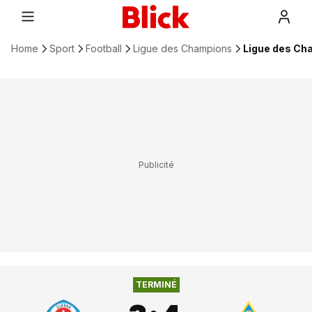
Home
Sport
Football
Ligue des Champions
Ligue des Cha
3
:
4
SLOVAN BRATISLAVA
KAIRAT ALMATY
TERMINÉ