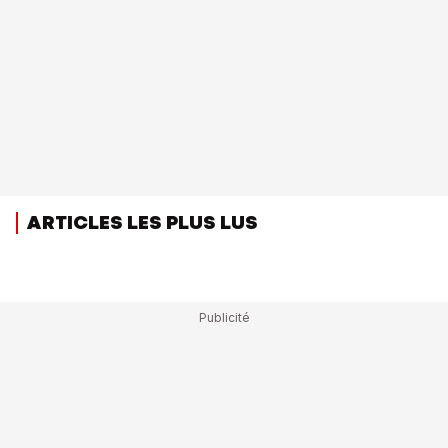
ARTICLES LES PLUS LUS