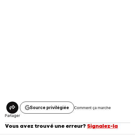
Source privilégiée
Comment ça marche
Partager
Vous avez trouvé une erreur?
Signalez-la