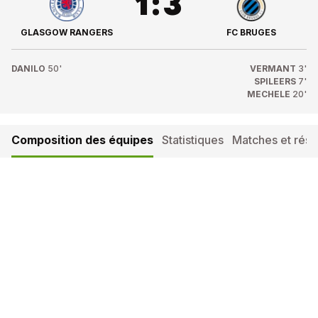
1
:
3
GLASGOW RANGERS
FC BRUGES
DANILO
50'
VERMANT
3'
SPILEERS
7'
MECHELE
20'
Composition des équipes
Statistiques
Matches et résul