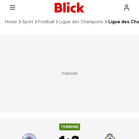
Home
Sport
Football
Ligue des Champions
Ligue des Ch
1
:
3
GLASGOW RANGERS
FC BRUGES
TERMINÉ