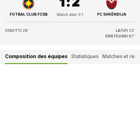
1
:
2
FOTBAL CLUB FCSB
FC SHKËNDIJA
Match aller
0
:
1
CISOTTI
28'
LATIFI
33'
KRSTEVSKI
87'
Composition des équipes
Statistiques
Matches et résul