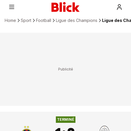
Home
Sport
Football
Ligue des Champions
Ligue des Cha
1
:
2
FOTBAL CLUB FCSB
FC SHKËNDIJA
TERMINÉ