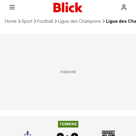
Home
Sport
Football
Ligue des Champions
Ligue des Ch
BUDUCNOST
2
:
2
FC NOAH
TERMINÉ
PODGORICA