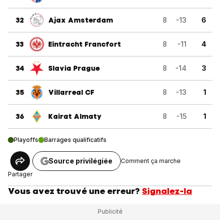
32
Ajax Amsterdam
8
-13
6
33
Eintracht Francfort
8
-11
4
34
Slavia Prague
8
-14
3
35
Villarreal CF
8
-13
1
36
Kairat Almaty
8
-15
1
Playoffs
Barrages qualificatifs
Source privilégiée
Comment ça marche
Partager
Vous avez trouvé une erreur?
Signalez-la