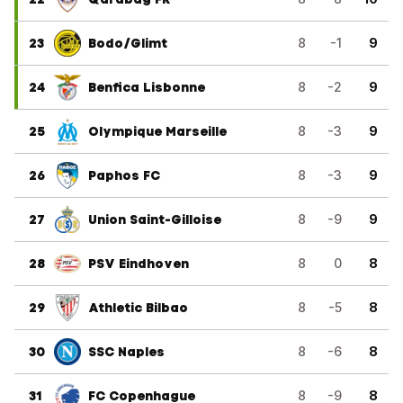
23
Bodo/Glimt
8
-1
9
24
Benfica Lisbonne
8
-2
9
25
Olympique Marseille
8
-3
9
26
Paphos FC
8
-3
9
27
Union Saint-Gilloise
8
-9
9
28
PSV Eindhoven
8
0
8
29
Athletic Bilbao
8
-5
8
30
SSC Naples
8
-6
8
31
FC Copenhague
8
-9
8