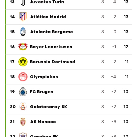
13
Juventus Turin
8
4
13
14
Atlético Madrid
8
2
13
15
Atalanta Bergame
8
0
13
16
Bayer Leverkusen
8
-1
12
17
Borussia Dortmund
8
2
11
18
Olympiakos
8
-4
11
19
FC Bruges
8
-2
10
20
Galatasaray SK
8
-2
10
21
AS Monaco
8
-6
10
22
Qarabag FK
8
-8
10