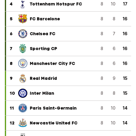
4
Tottenham Hotspur FC
8
10
17
5
FC Barcelone
8
8
16
6
Chelsea FC
8
7
16
7
Sporting CP
8
6
16
8
Manchester City FC
8
6
16
9
Real Madrid
8
9
15
10
Inter Milan
8
8
15
11
Paris Saint-Germain
8
10
14
12
Newcastle United FC
8
10
14