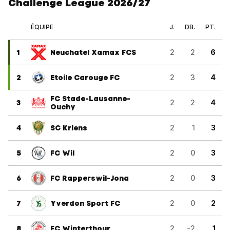
Challenge League 2026/27
ÉQUIPE
J.
DB.
PT.
1
Neuchatel Xamax FCS
2
2
6
2
Etoile Carouge FC
2
3
4
FC Stade-Lausanne-
3
2
2
4
Ouchy
4
SC Kriens
2
1
3
5
FC Wil
2
0
3
6
FC Rapperswil-Jona
2
0
3
7
Yverdon Sport FC
2
0
2
8
FC Winterthour
2
-2
1