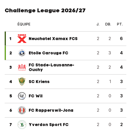
Challenge League 2026/27
ÉQUIPE
J.
DB.
PT.
1
Neuchatel Xamax FCS
2
2
6
2
Etoile Carouge FC
2
3
4
FC Stade-Lausanne-
3
2
2
4
Ouchy
4
SC Kriens
2
1
3
5
FC Wil
2
0
3
6
FC Rapperswil-Jona
2
0
3
7
Yverdon Sport FC
2
0
2