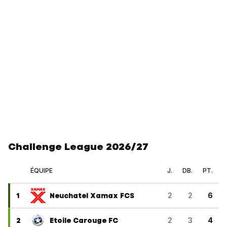
Challenge League 2026/27
ÉQUIPE
J.
DB.
PT.
1
Neuchatel Xamax FCS
2
2
6
2
Etoile Carouge FC
2
3
4