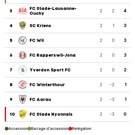
FC Stade-Lausanne-
3
2
2
4
Ouchy
4
SC Kriens
2
1
3
5
FC Wil
2
0
3
6
FC Rapperswil-Jona
2
0
3
7
Yverdon Sport FC
2
0
2
8
FC Winterthour
2
-2
1
9
FC Aarau
2
-3
1
10
FC Stade Nyonnais
2
-3
0
Accession
Barrage d'accession
Relégation