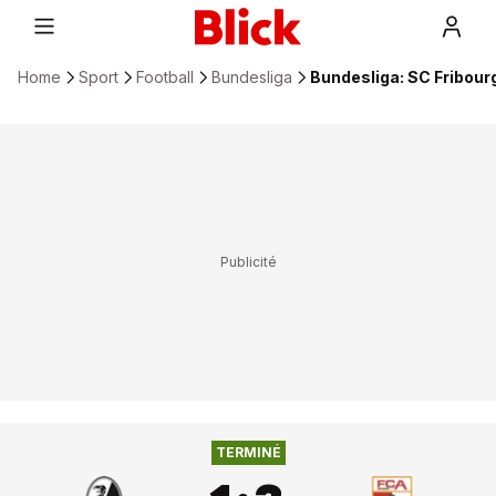
Home
Sport
Football
Bundesliga
Bundesliga: SC Fribour
1
:
3
SC FRIBOURG
FC AUGSBOURG
TERMINÉ