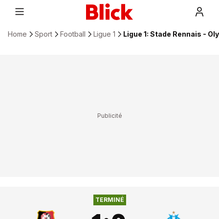
Home
Sport
Football
Ligue 1
Ligue 1: Stade Rennais - Ol
OLYMPIQUE
1
:
0
STADE RENNAIS FC
TERMINÉ
MARSEILLE