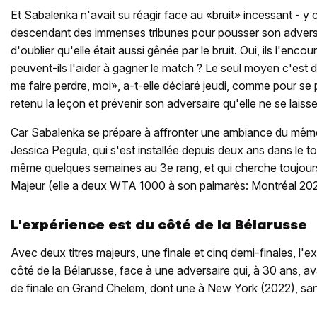
Et Sabalenka n'avait su réagir face au «bruit» incessant - y 
descendant des immenses tribunes pour pousser son adversa
d'oublier qu'elle était aussi gênée par le bruit. Oui, ils l'en
peuvent-ils l'aider à gagner le match ? Le seul moyen c'est d
me faire perdre, moi», a-t-elle déclaré jeudi, comme pour se 
retenu la leçon et prévenir son adversaire qu'elle ne se laisse
Car Sabalenka se prépare à affronter une ambiance du mêm
Jessica Pegula, qui s'est installée depuis deux ans dans le 
même quelques semaines au 3e rang, et qui cherche toujour
Majeur (elle a deux WTA 1000 à son palmarès: Montréal 20
L'expérience est du côté de la Bélarusse
Avec deux titres majeurs, une finale et cinq demi-finales, l'
côté de la Bélarusse, face à une adversaire qui, à 30 ans, avai
de finale en Grand Chelem, dont une à New York (2022), san