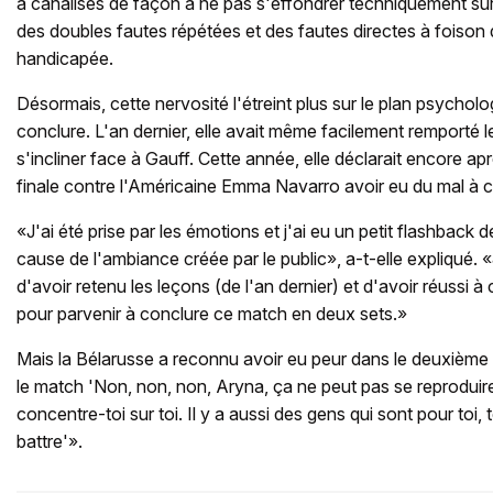
a canalisés de façon à ne pas s'effondrer techniquement sur
des doubles fautes répétées et des fautes directes à foison 
handicapée.
Désormais, cette nervosité l'étreint plus sur le plan psycho
conclure. L'an dernier, elle avait même facilement remporté l
s'incliner face à Gauff. Cette année, elle déclarait encore ap
finale contre l'Américaine Emma Navarro avoir eu du mal à c
«J'ai été prise par les émotions et j'ai eu un petit flashback de
cause de l'ambiance créée par le public», a-t-elle expliqué. 
d'avoir retenu les leçons (de l'an dernier) et d'avoir réussi 
pour parvenir à conclure ce match en deux sets.»
Mais la Bélarusse a reconnu avoir eu peur dans le deuxième 
le match 'Non, non, non, Aryna, ça ne peut pas se reproduire
concentre-toi sur toi. Il y a aussi des gens qui sont pour toi, t
battre'».