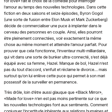
for love» fait le choix de la comédie pour interroger
l’amour au temps des nouvelles technologies. Dans cette
fiction en deux saisons et seize épisodes, Byron Gogol
(une sorte de fusion entre Elon Musk et Mark Zuckerberg)
décide de commercialiser une puce à implanter dans le
cerveau des personnes en couple. Ainsi, elles pourront
être pleinement connectées, voir exactement la même
chose au même moment et atteindre l’amour parfait. Pour
prouver que cela fonctionne, l’inventeur multi-milliardaire,
qui vit dans une sorte de bunker ultra-connecté, s’est déjà
équipé avec sa femme, Hazel. Manque de bol, Hazel n’est
pas du tout d’accord, s’enfuit et réclame le divorce… mais
surtout qu’on lui enlève cette puce qui permet à son mari
possessif de la surveiller en permanence.
Très drôle, loin d’être aussi glauque que «Black Mirror»,
«Made for love» n’en est pas moins pertinente sur ce que
les nouvelles technologies font aux sentiments. Comment
conjuguer l’incertitude inhérente aux relations humaines et