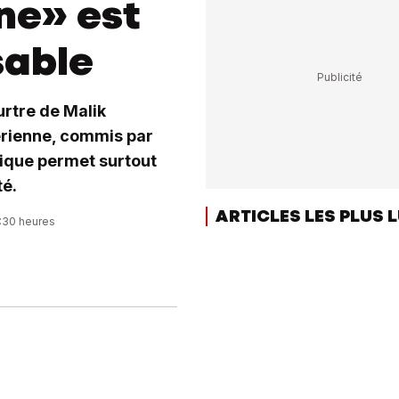
ne» est
sable
urtre de Malik
gérienne, commis par
rique permet surtout
té.
ARTICLES LES PLUS 
7:30 heures