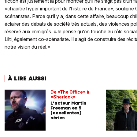
fiction est justement là pour montrer qu’il ne s’agit pas d’un f
«chapitre hyper important de l’histoire de France», souligne C
scénaristes. Parce qu’il y a, dans cette affaire, beaucoup d’
éclairer des débats de société très actuels, des violences pol
réservé aux immigrés. «Je pense qu’on touche au rôle social 
Lilti, également co-scénariste. Il s’agit de construire des réc
notre vision du réel.»
À LIRE AUSSI
De «The Office» à
«Sherlock»
L’acteur Martin
Freeman en 5
(excellentes)
séries