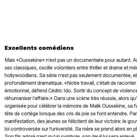
Excellents comédiens
Mais «Oussekine» n’est pas un documentaire pour autant. An
ses classiques, oscille volontiers entre thriller et drame et
hollywoodiens. Sa série n’est pas seulement documentée, ell
profondément dramatique. «Notre travail, c’était de raconter
émotionnel, défend Cédric Ido. Sortir du concept de violence
réhumaniser l’affaire.» Dans une scène très réussie, alors q
organisée pour célébrer la mémoire de Malik Oussekine, sa 
tête de cortège lorsque des cris de joie se font entendre. Par
manifestation, des jeunes se félicitent de leur victoire: le
loi controversée sur l’université. Sa mère se prend alors en plei
Son fils adoré n’est qu’un symbole, son deuil lui sera enlevé.