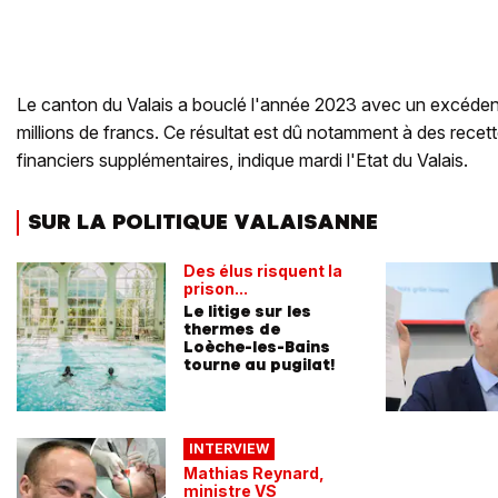
Le canton du Valais a bouclé l'année 2023 avec un excéden
millions de francs. Ce résultat est dû notamment à des recet
financiers supplémentaires, indique mardi l'Etat du Valais.
SUR LA POLITIQUE VALAISANNE
Des élus risquent la
prison...
Le litige sur les
thermes de
Loèche-les-Bains
tourne au pugilat!
INTERVIEW
Mathias Reynard,
ministre VS