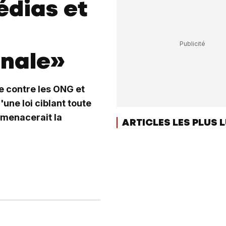
édias et
onale»
e contre les ONG et
une loi ciblant toute
«menacerait la
ARTICLES LES PLUS 