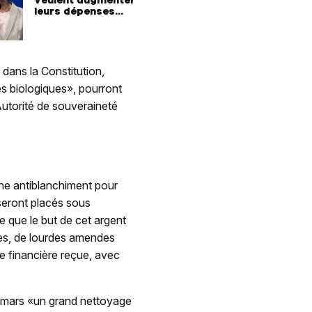
leurs dépenses
militaires
 dans la Constitution,
es biologiques», pourront
Autorité de souveraineté
ane antiblanchiment pour
seront placés sous
re que le but de cet argent
ntes, de lourdes amendes
de financière reçue, avec
en mars «un grand nettoyage