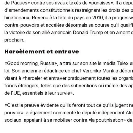
de Pâques» contre ses rivaux taxés de «punaises». Il a depui
d'amendements constitutionnels restreignant les droits de
binationaux. Revenu à la tête du pays en 2010, il a progress
contre-pouvoirs et accélère désormais sa course qu'il qualifie
la victoire de son allié américain Donald Trump et en amont d
prochain.
Harcèlement et entrave
«Good morning, Russia», a titré sur son site le média Telex e
loi. Son ancienne rédactrice en chef Veronika Munk a déno
visant à «harceler et entraver pratiquement toutes les organi
fonds étrangers, telles que des subventions ou même des ap
de l'UE, essentiels à leur survie».
«C'est la preuve évidente qu'ils feront tout ce qu'ils jugent 
pouvoir», a également commenté le député indépendant Ak
sociaux, appelant à se mobiliser contre «la poutinisation» de