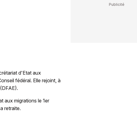
crétariat d'Etat aux
seil fédéral. Elle rejoint, à
 (DFAE).
at aux migrations le 1er
a retraite.