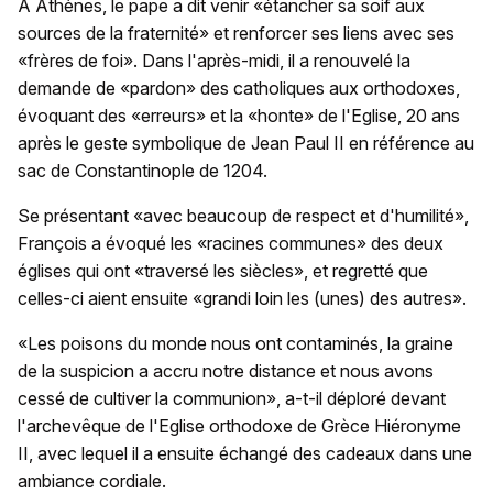
A Athènes, le pape a dit venir «étancher sa soif aux
sources de la fraternité» et renforcer ses liens avec ses
«frères de foi». Dans l'après-midi, il a renouvelé la
demande de «pardon» des catholiques aux orthodoxes,
évoquant des «erreurs» et la «honte» de l'Eglise, 20 ans
après le geste symbolique de Jean Paul II en référence au
sac de Constantinople de 1204.
Se présentant «avec beaucoup de respect et d'humilité»,
François a évoqué les «racines communes» des deux
églises qui ont «traversé les siècles», et regretté que
celles-ci aient ensuite «grandi loin les (unes) des autres».
«Les poisons du monde nous ont contaminés, la graine
de la suspicion a accru notre distance et nous avons
cessé de cultiver la communion», a-t-il déploré devant
l'archevêque de l'Eglise orthodoxe de Grèce Hiéronyme
II, avec lequel il a ensuite échangé des cadeaux dans une
ambiance cordiale.