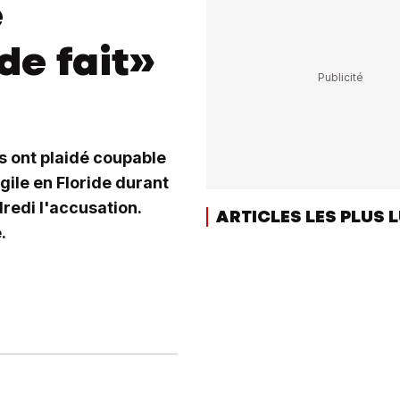
e
de fait»
ls ont plaidé coupable
igile en Floride durant
redi l'accusation.
ARTICLES LES PLUS 
.