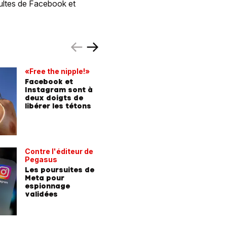
adultes de Facebook et
«Free the nipple!»
Amendes
cascade
Facebook et
Instagram sont à
Meta lo
deux doigts de
sanction
libérer les tétons
l'Union 
Contre l'éditeur de
ENQUÊTE
Pegasus
Harcèlem
Les poursuites de
réseaux
Meta pour
«Des pho
espionnage
porte le
validées
que je v
moyen d
publier!»