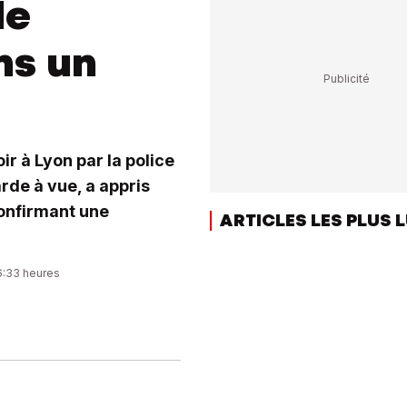
de
ns un
ir à Lyon par la police
arde à vue, a appris
confirmant une
ARTICLES LES PLUS 
16:33 heures