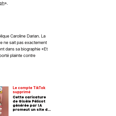
aph
».
ique Caroline Darian. La
elle ne sait pas exactement
ent dans sa biographie «Et
porté plainte contre
Le compte TikTok
supprimé
Cette caricature
de Gisèle Pélicot
générée par IA
promeut un site de
libertinage