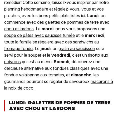
remédier! Cette semaine, laissez-vous inspirer par notre
planning hebdomadaire et régalez-vous, vous et vos
proches, avec les bons petits plats listés ici.
Lundi
, on
commence avec des
galettes de pommes de terre avec
chou et lardons
. Le
mardi
, nous vous proposons une
soupe de pâtes avec saucisse fumée
et le
mercredi
,
toute la famille se régalera avec des
sandwichs au
fromage fondu
. Le
jeudi
, un
gratin au saucisson
sera
servi pour le souper et le
vendredi
, c’est un
risotto aux
poivrons
qui est au menu.
Samedi,
découvrez une
délicieuse alternative aux fondues classiques avec une
fondue valaisanne aux tomates
, et
dimanche
, les
gourmands pourront se régaler de savoureux
macarons à
la noix de coco
.
LUNDI: GALETTES DE POMMES DE TERRE
AVEC CHOU ET LARDONS