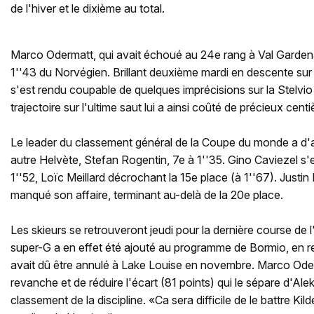
de l'hiver et le dixième au total.
Marco Odermatt, qui avait échoué au 24e rang à Val Gardena
1''43 du Norvégien. Brillant deuxième mardi en descente sur
s'est rendu coupable de quelques imprécisions sur la Stelvio
trajectoire sur l'ultime saut lui a ainsi coûté de précieux cent
Le leader du classement général de la Coupe du monde a d'a
autre Helvète, Stefan Rogentin, 7e à 1''35. Gino Caviezel s'e
1''52, Loïc Meillard décrochant la 15e place (à 1''67). Justin
manqué son affaire, terminant au-delà de la 20e place.
Les skieurs se retrouveront jeudi pour la dernière course d
super-G a en effet été ajouté au programme de Bormio, en r
avait dû être annulé à Lake Louise en novembre. Marco Oder
revanche et de réduire l'écart (81 points) qui le sépare d'A
classement de la discipline. «Ca sera difficile de le battre Kil