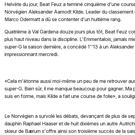
Helvète du jour, Beat Feuz a terminé cinquième d'une course
Norvégien Aleksander Aamodt Kilde. Leader du classement gé
Marco Odermatt a dû se contenter d'un huitième rang.
Quatrième à Val Gardena douze jours plus tôt, Beat Feuz co
plus haut niveau dans la discipline. L'Emmentalois, jamais m
super-G la saison dernière, a concédé 1''13 à un Aleksande
impressionnant mercredi.
«Cela m'étonne aussi moi-même un peu de me retrouver auss
super-G. Bien sûr, il me manque beaucoup pour gagner. Ma 
suis en forme, mais Kilde a fait une course de folie», a soul
Le Norvégien a survolé les débats, devançant de plus de se
dauphin Raphael Haaser et de huit dixièmes un autre Autrich
skieur de Bærum s'offre ainsi son troisième succès de la sai