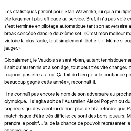
Les statistiques parlent pour Stan Wawrinka, lui qui a multipli
été largement plus efficace au service. Bref, il n'a pas volé ce
s'est terminée en pilotage automatique tant son adversaire avai
break concédé dans le deuxième set. «C'est mon meilleur mat
victoire la plus facile, tout simplement, lâche-t-il. Même si aujo
jauger.»
Globalement, le Vaudois se sent «bien, autant tennistiquem
il sait qu'au tennis et à son âge, tout peut très vite changer. 
toujours pas être au top. Ça fait du bien pour la confiance pa
beaucoup gagné cette année», reconnaît-il.
Il ne connaît pas encore le nom de son adversaire au procha
olympique. Il s'agira soit de l'Australien Alexei Popyrin ou d
cogneurs qui devraient lui donner plus de fil à retordre que 
match risque d’être très difficile: ce sont des bons joueurs. Ma
prendre le positif. J'ai de la chance de pouvoir représenter 
olympiques.»