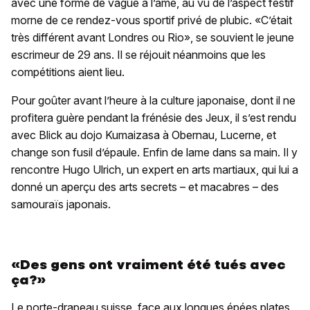
avec une forme de vague à l’âme, au vu de l’aspect festif
morne de ce rendez-vous sportif privé de plubic. «C’était
très différent avant Londres ou Rio», se souvient le jeune
escrimeur de 29 ans. Il se réjouit néanmoins que les
compétitions aient lieu.
Pour goûter avant l’heure à la culture japonaise, dont il ne
profitera guère pendant la frénésie des Jeux, il s’est rendu
avec Blick au dojo Kumaizasa à Obernau, Lucerne, et
change son fusil d’épaule. Enfin de lame dans sa main. Il y
rencontre Hugo Ulrich, un expert en arts martiaux, qui lui a
donné un aperçu des arts secrets – et macabres – des
samouraïs japonais.
«Des gens ont vraiment été tués avec
ça?»
Le porte-drapeau suisse, face aux longues épées plates