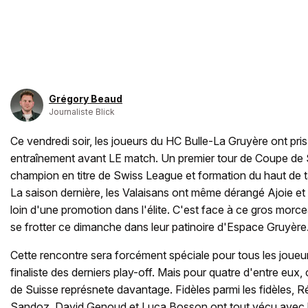
Grégory Beaud
Journaliste Blick
Ce vendredi soir, les joueurs du HC Bulle-La Gruyère ont pris 
entraînement avant LE match. Un premier tour de Coupe de 
champion en titre de Swiss League et formation du haut de 
La saison dernière, les Valaisans ont même dérangé Ajoie et
loin d'une promotion dans l'élite. C'est face à ce gros morc
se frotter ce dimanche dans leur patinoire d'Espace Gruyère
Cette rencontre sera forcément spéciale pour tous les joueur
finaliste des derniers play-off. Mais pour quatre d'entre eux
de Suisse représnete davantage. Fidèles parmi les fidèles, R
Sandoz, David Genoud et Luca Bosson ont tout vécu avec l