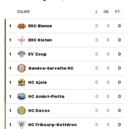
ÉQUIPE
J.
DB.
PT.
1
EHC Bienne
0
0
0
1
EHC Kloten
0
0
0
1
EV Zoug
0
0
0
1
Genève-Servette HC
0
0
0
1
HC Ajoie
0
0
0
1
HC Ambri-Piotta
0
0
0
1
HC Davos
0
0
0
1
HC Fribourg-Gottéron
0
0
0