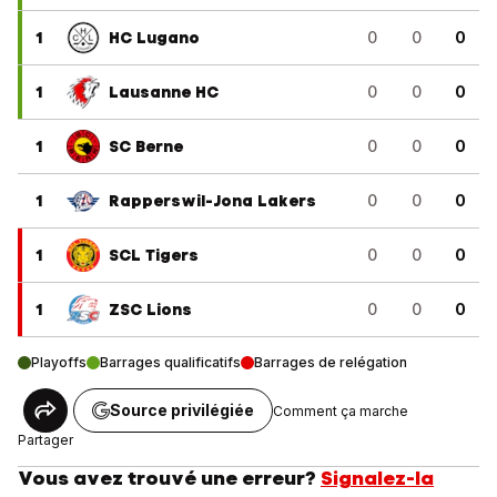
1
HC Lugano
0
0
0
1
Lausanne HC
0
0
0
1
SC Berne
0
0
0
1
Rapperswil-Jona Lakers
0
0
0
1
SCL Tigers
0
0
0
1
ZSC Lions
0
0
0
Playoffs
Barrages qualificatifs
Barrages de relégation
Source privilégiée
Comment ça marche
Partager
Vous avez trouvé une erreur?
Signalez-la