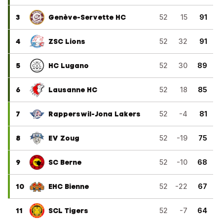
3
Genève-Servette HC
52
15
91
4
ZSC Lions
52
32
91
5
HC Lugano
52
30
89
6
Lausanne HC
52
18
85
7
Rapperswil-Jona Lakers
52
-4
81
8
EV Zoug
52
-19
75
9
SC Berne
52
-10
68
10
EHC Bienne
52
-22
67
11
SCL Tigers
52
-7
64