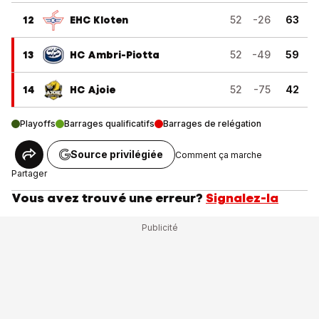
12
EHC Kloten
52
-26
63
13
HC Ambri-Piotta
52
-49
59
14
HC Ajoie
52
-75
42
Playoffs
Barrages qualificatifs
Barrages de relégation
Source privilégiée
Comment ça marche
Partager
Vous avez trouvé une erreur?
Signalez-la