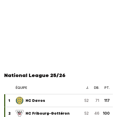
National League 25/26
ÉQUIPE
J.
DB.
PT.
1
HC Davos
52
71
117
2
HC Fribourg-Gottéron
52
46
100