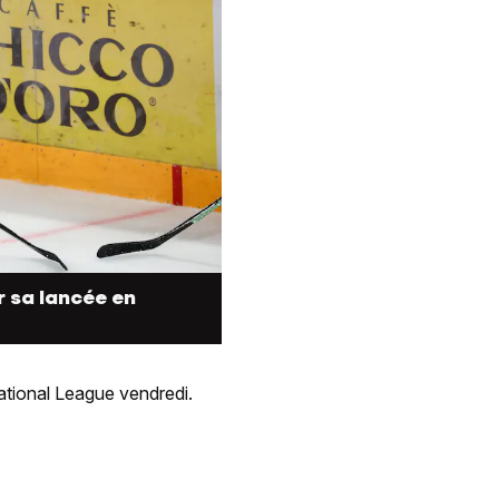
r sa lancée en
ational League vendredi.