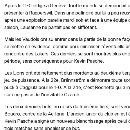
Après le 11-0 infligé à Genève, tout le monde se demandait
présenter à Rapperswil. Dans une patinoire qui lui a peu réus
après une explosion pareille mardi soir et face à une équip
saison, Lausanne ne partait pas en sifflotant.
Mais les Vaudois ont su entrer dans la partie de la bonne faço
se mettre en évidence, comme pour minimiser l'éventuelle 
rencontre des Lakers. Ces derniers se sont montrés plus ent
période, sans conséquence pour Kevin Pasche.
Les Lions ont été nettement plus mordants au deuxième tier
jeu de puissance. A la 22e, Brännström a démontré toute son 
puck à Caggiula pour le 1-0. A la 24e, c'est Rochette qui a in
sur une passe de l'inévitable Czarnik.
Les deux derniers buts, au cours du troisième tiers, sont ve
Bougro, centre de la 4e ligne. L'ancien junior du club en est 
Kevin Pasche a signé un nouveau blanchissage après celui d
trois matches sans encaisser de but.