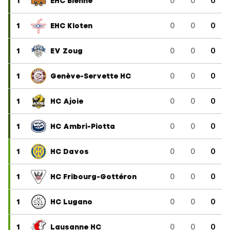
1
EHC Bienne
0
0
0
1
EHC Kloten
0
0
0
1
EV Zoug
0
0
0
1
Genève-Servette HC
0
0
0
1
HC Ajoie
0
0
0
1
HC Ambri-Piotta
0
0
0
1
HC Davos
0
0
0
1
HC Fribourg-Gottéron
0
0
0
1
HC Lugano
0
0
0
1
Lausanne HC
0
0
0