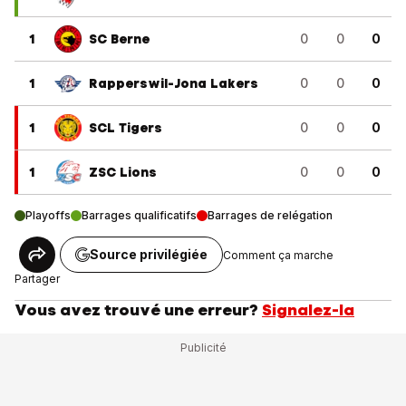
1
SC Berne
0
0
0
1
Rapperswil-Jona Lakers
0
0
0
1
SCL Tigers
0
0
0
1
ZSC Lions
0
0
0
Playoffs
Barrages qualificatifs
Barrages de relégation
Source privilégiée
Comment ça marche
Partager
Vous avez trouvé une erreur?
Signalez-la