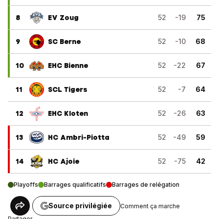
8
EV Zoug
52
-19
75
9
SC Berne
52
-10
68
10
EHC Bienne
52
-22
67
11
SCL Tigers
52
-7
64
12
EHC Kloten
52
-26
63
13
HC Ambri-Piotta
52
-49
59
14
HC Ajoie
52
-75
42
Playoffs
Barrages qualificatifs
Barrages de relégation
Source privilégiée
Comment ça marche
Partager