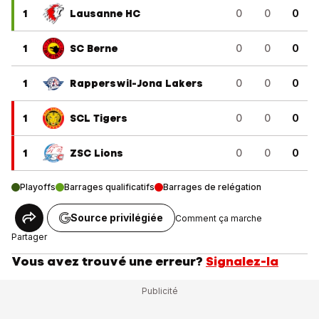
1
Lausanne HC
0
0
0
1
SC Berne
0
0
0
1
Rapperswil-Jona Lakers
0
0
0
1
SCL Tigers
0
0
0
1
ZSC Lions
0
0
0
Playoffs
Barrages qualificatifs
Barrages de relégation
Source privilégiée
Comment ça marche
Partager
Vous avez trouvé une erreur?
Signalez-la