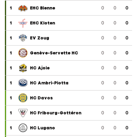
1
EHC Bienne
0
0
0
1
EHC Kloten
0
0
0
1
EV Zoug
0
0
0
1
Genève-Servette HC
0
0
0
1
HC Ajoie
0
0
0
1
HC Ambri-Piotta
0
0
0
1
HC Davos
0
0
0
1
HC Fribourg-Gottéron
0
0
0
1
HC Lugano
0
0
0