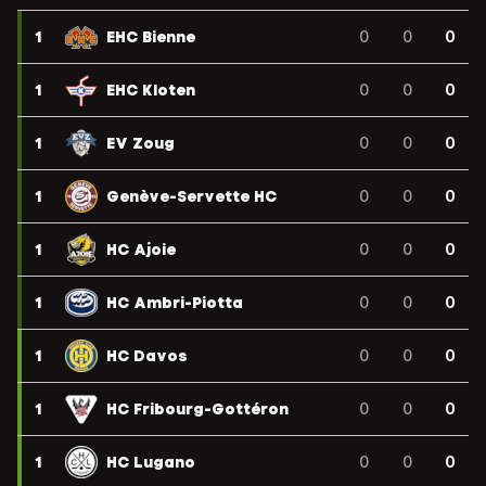
1
EHC Bienne
0
0
0
1
EHC Kloten
0
0
0
1
EV Zoug
0
0
0
1
Genève-Servette HC
0
0
0
1
HC Ajoie
0
0
0
1
HC Ambri-Piotta
0
0
0
1
HC Davos
0
0
0
1
HC Fribourg-Gottéron
0
0
0
1
HC Lugano
0
0
0