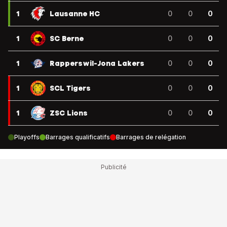
1
Lausanne HC
0
0
0
1
SC Berne
0
0
0
1
Rapperswil-Jona Lakers
0
0
0
1
SCL Tigers
0
0
0
1
ZSC Lions
0
0
0
Playoffs
Barrages qualificatifs
Barrages de relégation