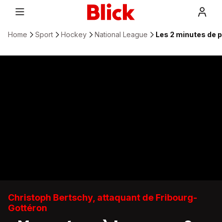
Home
Sport
Hockey
National League
Les 2 minutes de 
Christoph Bertschy, attaquant de Fribourg-
Gottéron