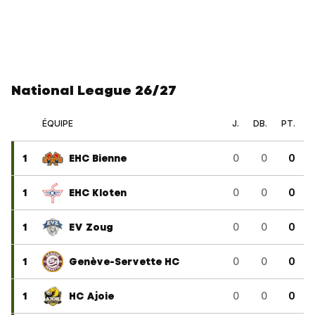
National League 26/27
ÉQUIPE
J.
DB.
PT.
1
EHC Bienne
0
0
0
1
EHC Kloten
0
0
0
1
EV Zoug
0
0
0
1
Genève-Servette HC
0
0
0
1
HC Ajoie
0
0
0