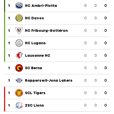
1
HC Ambri-Piotta
0
0
0
1
HC Davos
0
0
0
1
HC Fribourg-Gottéron
0
0
0
1
HC Lugano
0
0
0
1
Lausanne HC
0
0
0
1
SC Berne
0
0
0
1
Rapperswil-Jona Lakers
0
0
0
1
SCL Tigers
0
0
0
1
ZSC Lions
0
0
0