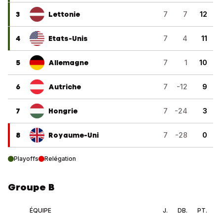
3
Lettonie
7
7
12
4
Etats-Unis
7
4
11
5
Allemagne
7
1
10
6
Autriche
7
-12
9
7
Hongrie
7
-24
3
8
Royaume-Uni
7
-28
0
Playoffs
Relégation
Groupe B
ÉQUIPE
J.
DB.
PT.