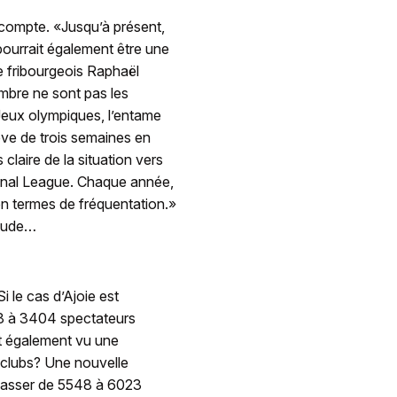
e compte. «Jusqu’à présent,
pourrait également être une
e fribourgeois Raphaël
mbre ne sont pas les
 Jeux olympiques, l’entame
êve de trois semaines en
laire de la situation vers
tional League. Chaque année,
n termes de fréquentation.»
itude…
 le cas d’Ajoie est
68 à 3404 spectateurs
nt également vu une
 clubs? Une nouvelle
 passer de 5548 à 6023