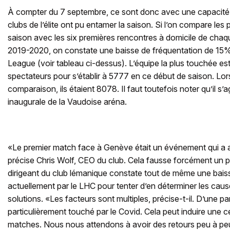
À compter du 7 septembre, ce sont donc avec une capacité 
clubs de l’élite ont pu entamer la saison. Si l’on compare le
saison avec les six premières rencontres à domicile de chaqu
2019-2020, on constate une baisse de fréquentation de 15%
League (voir tableau ci-dessus). L’équipe la plus touchée e
spectateurs pour s’établir à 5777 en ce début de saison. Lor
comparaison, ils étaient 8078. Il faut toutefois noter qu’il s’a
inaugurale de la Vaudoise aréna.
«Le premier match face à Genève était un événement qui a a
précise Chris Wolf, CEO du club. Cela fausse forcément un pe
dirigeant du club lémanique constate tout de même une bai
actuellement par le LHC pour tenter d’en déterminer les caus
solutions. «Les facteurs sont multiples, précise-t-il. D’une p
particulièrement touché par le Covid. Cela peut induire une c
matches. Nous nous attendons à avoir des retours peu à pe