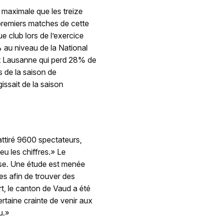
maximale que les treize
s premiers matches de cette
e club lors de l’exercice
 au niveau de la National
st Lausanne qui perd 28% de
s de la saison de
gissait de la saison
ttiré 9600 spectateurs,
u les chiffres.» Le
sse. Une étude est menée
es afin de trouver des
art, le canton de Vaud a été
ertaine crainte de venir aux
u.»