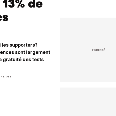
e 13% de
es
di les supporters?
luences sont largement
a gratuité des tests
9 heures