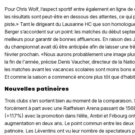
Pour Chris Wolf, l’aspect sportif entre également en ligne d
les résultats sont peut-être en dessous des attentes, ce qui 
piste.» Tant le dirigeant du Lausanne HC que son homologu
Berger s’accordent sur un point: les matches du début septe
meilleurs pour garantir de bonnes affluences. En raison des
du championnat avait dû être anticipée afin de laisser une tr
février prochain. «Nous aurons probablement une image plus c
la fin de l'année, précise Denis Vaucher, directeur de la Na
les matches avant les vacances scolaires sont moins bons e
Et comme la saison a commencé encore plus tôt que d’hab
Nouvelles patinoires
Trois clubs s’en sortent bien au moment de la comparaison. Si
forcément à part avec une Raiffeisen Arena passant de 15
(+117%) avec la promotion dans l’élite, Ambri et Fribourg o
augmentation en deux ans. Le point commun entre les deux
patinoire. Les Léventins ont vu leur nombre de spectateurs