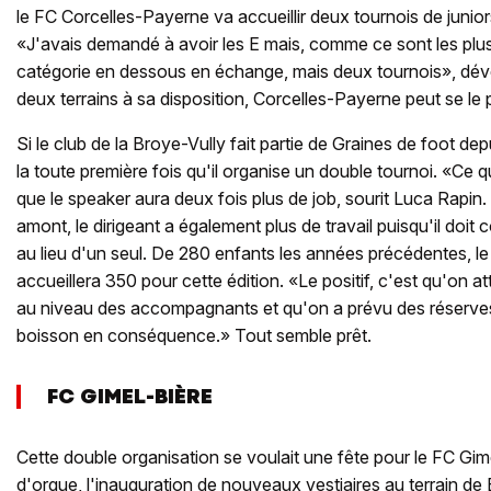
le FC Corcelles-Payerne va accueillir deux tournois de juniors
«J'avais demandé à avoir les E mais, comme ce sont les plus
catégorie en dessous en échange, mais deux tournois», dév
deux terrains à sa disposition, Corcelles-Payerne peut se le 
Si le club de la Broye-Vully fait partie de Graines de foot dep
la toute première fois qu'il organise un double tournoi. «Ce 
que le speaker aura deux fois plus de job, sourit Luca Rapin. M
amont, le dirigeant a également plus de travail puisqu'il doi
au lieu d'un seul. De 280 enfants les années précédentes, 
accueillera 350 pour cette édition. «Le positif, c'est qu'on 
au niveau des accompagnants et qu'on a prévu des réserves 
boisson en conséquence.» Tout semble prêt.
FC GIMEL-BIÈRE
Cette double organisation se voulait une fête pour le FC Gim
d'orgue, l'inauguration de nouveaux vestiaires au terrain de 