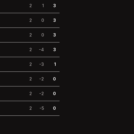
2
1
3
2
0
3
2
0
3
2
-4
3
2
-3
1
2
-2
0
2
-2
0
2
-5
0