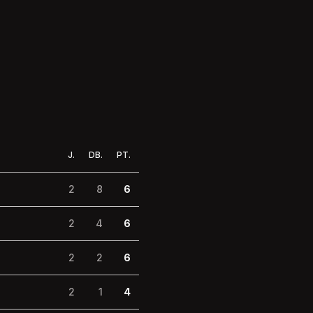
J.
DB.
PT.
2
8
6
2
4
6
2
2
6
2
1
4