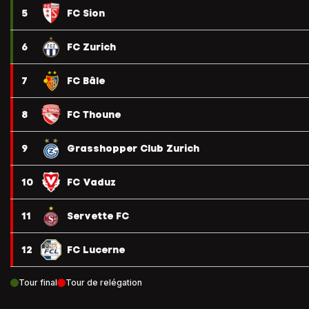
5
FC Sion
6
FC Zurich
7
FC Bâle
8
FC Thoune
9
Grasshopper Club Zurich
10
FC Vaduz
11
Servette FC
12
FC Lucerne
Tour final
Tour de relégation