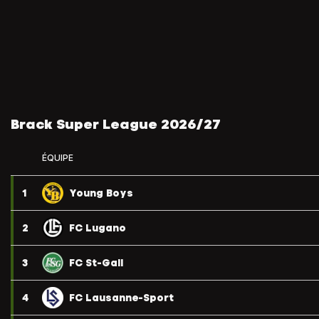
Brack Super League 2026/27
ÉQUIPE
1
Young Boys
2
FC Lugano
3
FC St-Gall
4
FC Lausanne-Sport