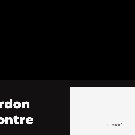
erdon
ontre