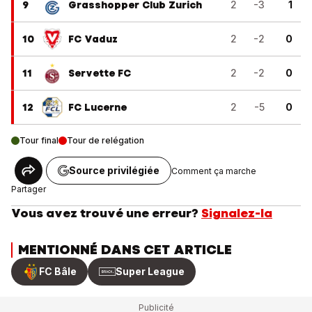
9
Grasshopper Club Zurich
2
-3
1
10
FC Vaduz
2
-2
0
11
Servette FC
2
-2
0
12
FC Lucerne
2
-5
0
Tour final
Tour de relégation
Source privilégiée
Comment ça marche
Partager
Vous avez trouvé une erreur?
Signalez-la
MENTIONNÉ DANS CET ARTICLE
FC Bâle
Super League