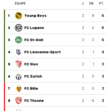
ÉQUIPE
J.
DB.
PT.
1
Young Boys
2
8
6
2
FC Lugano
2
4
6
3
FC St-Gall
2
2
6
4
FC Lausanne-Sport
2
1
4
5
FC Sion
2
1
3
6
FC Zurich
2
0
3
7
FC Bâle
2
0
3
8
FC Thoune
2
-4
3