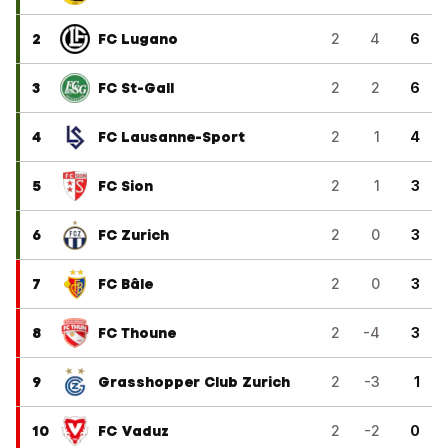
2
FC Lugano
2
4
6
3
FC St-Gall
2
2
6
4
FC Lausanne-Sport
2
1
4
5
FC Sion
2
1
3
6
FC Zurich
2
0
3
7
FC Bâle
2
0
3
8
FC Thoune
2
-4
3
9
Grasshopper Club Zurich
2
-3
1
10
FC Vaduz
2
-2
0