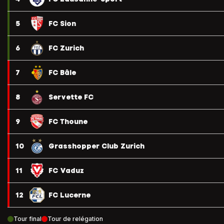
5
FC Sion
6
FC Zurich
7
FC Bâle
8
Servette FC
9
FC Thoune
10
Grasshopper Club Zurich
11
FC Vaduz
12
FC Lucerne
Tour final
Tour de relégation