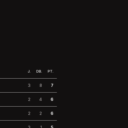
J.
DB.
PT.
3
8
7
2
4
6
2
2
6
3
1
5