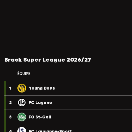
Brack Super League 2026/27
ÉQUIPE
1
Young Boys
2
FC Lugano
3
FC St-Gall
4
FC Lausanne-Sport