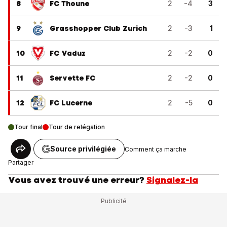
8
FC Thoune
2
-4
3
9
Grasshopper Club Zurich
2
-3
1
10
FC Vaduz
2
-2
0
11
Servette FC
2
-2
0
12
FC Lucerne
2
-5
0
Tour final
Tour de relégation
Source privilégiée
Comment ça marche
Partager
Vous avez trouvé une erreur?
Signalez-la