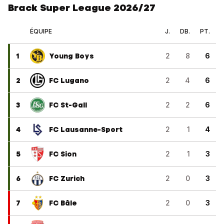
Brack Super League 2026/27
ÉQUIPE
J.
DB.
PT.
1
Young Boys
2
8
6
2
FC Lugano
2
4
6
3
FC St-Gall
2
2
6
4
FC Lausanne-Sport
2
1
4
5
FC Sion
2
1
3
6
FC Zurich
2
0
3
7
FC Bâle
2
0
3