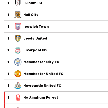
1
Fulham FC
1
Hull City
1
Ipswich Town
1
Leeds United
1
Liverpool FC
1
Manchester City FC
1
Manchester United FC
1
Newcastle United FC
1
Nottingham Forest