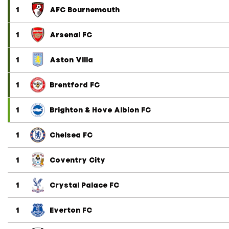
1
AFC Bournemouth
1
Arsenal FC
1
Aston Villa
1
Brentford FC
1
Brighton & Hove Albion FC
1
Chelsea FC
1
Coventry City
1
Crystal Palace FC
1
Everton FC