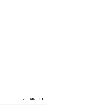
J.
DB.
PT.