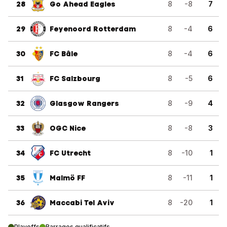
28
Go Ahead Eagles
8
-8
7
29
Feyenoord Rotterdam
8
-4
6
30
FC Bâle
8
-4
6
31
FC Salzbourg
8
-5
6
32
Glasgow Rangers
8
-9
4
33
OGC Nice
8
-8
3
34
FC Utrecht
8
-10
1
35
Malmö FF
8
-11
1
36
Maccabi Tel Aviv
8
-20
1
Playoffs
Barrages qualificatifs