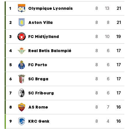
1
Olympique Lyonnais
8
13
21
2
Aston Villa
8
8
21
3
FC Midtjylland
8
10
19
4
Real Betis Balompié
8
6
17
5
FC Porto
8
6
17
6
SC Braga
8
6
17
7
SC Fribourg
8
6
17
8
AS Rome
8
7
16
9
KRC Genk
8
4
16