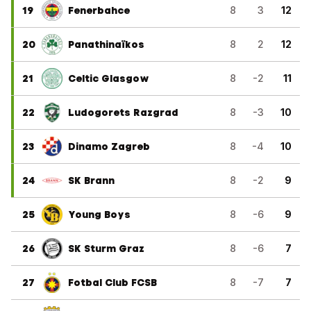
19
Fenerbahce
8
3
12
20
Panathinaïkos
8
2
12
21
Celtic Glasgow
8
-2
11
22
Ludogorets Razgrad
8
-3
10
23
Dinamo Zagreb
8
-4
10
24
SK Brann
8
-2
9
25
Young Boys
8
-6
9
26
SK Sturm Graz
8
-6
7
27
Fotbal Club FCSB
8
-7
7