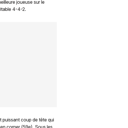
eilleure joueuse sur le
ritable 4-4-2.
et puissant coup de tête qui
i en corner (59e). Sous les