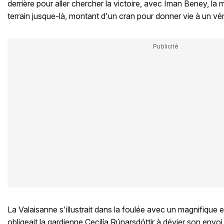
derrière pour aller chercher la victoire, avec Iman Beney, la m
terrain jusque-là, montant d'un cran pour donner vie à un vé
La Valaisanne s'illustrait dans la foulée avec un magnifique 
obligeait la gardienne Cecilía Rúnarsdóttir à dévier son envo