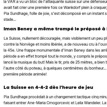
la VAR a vu un bloc de l'attaquante suisse sur une défenseure
avait fait crier une première fois ce Wankdorf plein à craquer
Pia Sundhage, folle de joie, s'est décomposé en un instant s
stade...
Iman Beney a même trompé le préposé à l
La Suisse, nullement découragée, mais visiblement un peu p
contre la Norvège et moins libérée, a de nouveau cru à l'ou
la 45e. Une frappe monumentale d'Iman Beney dans les arrêt
période a en effet trompé tout le monde, y compris le préposé
lancé la musique du but! Mais le tir, pris de 25 mètres, a bien 
l'autre côté du poteau, à quelques centimètres du bonheur...
première période animée!
La Suisse en 4-4-2 dès l'heure de jeu
Pia Sundhage procédait à un changement tactique cinq minut
faisant entrer Ane-Maria Crnogorcevic et Leila Wandeler. La