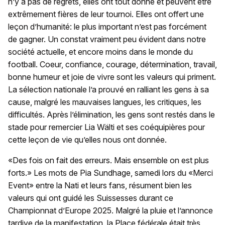
n’y a pas de regrets, elles ont tout donné et peuvent être
extrêmement fières de leur tournoi. Elles ont offert une
leçon d’humanité: le plus important n’est pas forcément
de gagner. Un constat vraiment peu évident dans notre
société actuelle, et encore moins dans le monde du
football. Coeur, confiance, courage, détermination, travail,
bonne humeur et joie de vivre sont les valeurs qui priment.
La sélection nationale l’a prouvé en ralliant les gens à sa
cause, malgré les mauvaises langues, les critiques, les
difficultés. Après l’élimination, les gens sont restés dans le
stade pour remercier Lia Wälti et ses coéquipières pour
cette leçon de vie qu’elles nous ont donnée.
«Des fois on fait des erreurs. Mais ensemble on est plus
forts.» Les mots de Pia Sundhage, samedi lors du «Merci
Event» entre la Nati et leurs fans, résument bien les
valeurs qui ont guidé les Suissesses durant ce
Championnat d’Europe 2025. Malgré la pluie et l’annonce
tardive de la manifestation, la Place fédérale était très