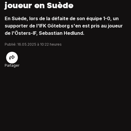
joueur en Suède
En Suède, lors de la défaite de son équipe 1-0, un
supporter de l'IFK Göteborg s'en est pris au joueur
de l'Östers-IF, Sebastian Hedlund.
Publié: 16.05.2025 à 10:22 heures
Partager