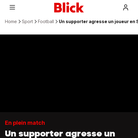
Home
Sport
Football
Un supporter agresse un joueur en
En plein match
Un supporter agresse un