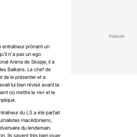
n entraîneur prônant un
qu'il n'a pas un ego
onal Arena de Skopje, il a
les Balkans. Le chef de
 de le présenter et a
ait lui bien révisé avant la
nt où mettre le «e» et le
mpliqué.
ntraîneur du LS a été parfait
urnalistes macédoniens,
adversaire du lendemain.
n. Ils savent très bien jouer