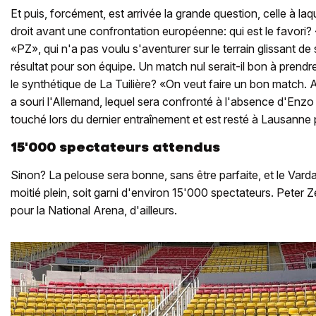
Et puis, forcément, est arrivée la grande question, celle à la
droit avant une confrontation européenne: qui est le favori?
«PZ», qui n'a pas voulu s'aventurer sur le terrain glissant de
résultat pour son équipe. Un match nul serait-il bon à prendr
le synthétique de La Tuilière? «On veut faire un bon match. A la
a souri l'Allemand, lequel sera confronté à l'absence d'Enzo 
touché lors du dernier entraînement et est resté à Lausanne 
15'000 spectateurs attendus
Sinon? La pelouse sera bonne, sans être parfaite, et le Varda
moitié plein, soit garni d'environ 15'000 spectateurs. Peter Z
pour la National Arena, d'ailleurs.