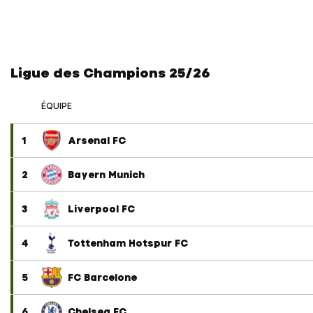
Ligue des Champions 25/26
ÉQUIPE
1
Arsenal FC
2
Bayern Munich
3
Liverpool FC
4
Tottenham Hotspur FC
5
FC Barcelone
6
Chelsea FC