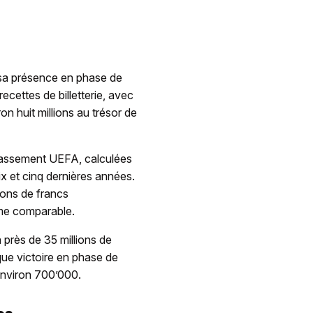
 sa présence en phase de
ecettes de billetterie, avec
on huit millions au trésor de
classement UEFA, calculées
ix et cinq dernières années.
lions de francs
mme comparable.
 près de 35 millions de
que victoire en phase de
 environ 700’000.