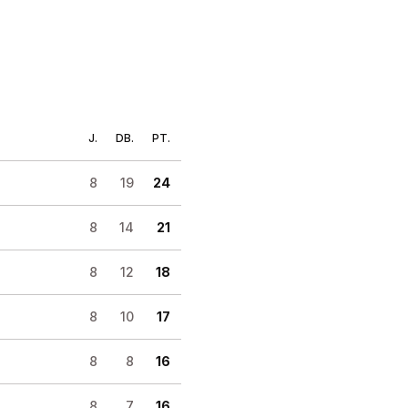
J.
DB.
PT.
8
19
24
8
14
21
8
12
18
8
10
17
8
8
16
8
7
16