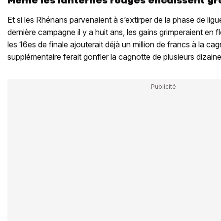
Même les lanternes rouges encaissent gr
Et si les Rhénans parvenaient à s’extirper de la phase de lig
dernière campagne il y a huit ans, les gains grimperaient en f
les 16es de finale ajouterait déjà un million de francs à la c
supplémentaire ferait gonfler la cagnotte de plusieurs dizaine